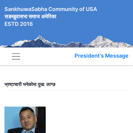
SankhuwaSabha Community of USA
सङखुवासभा समाज अमेरिका
ESTD 2016
President's Message
भ्रष्टाचारी भनेकोमा दुख: लाग्छ