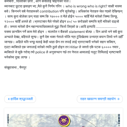
कर्मचारी , दिल्लीको छोरा , अनि कसैलाई चाइनाको पाले।
ध्यानबाट छुटदा झसङ्ग भए ,मैले कुनै निर्णय गरिन । who is wrong who is right? साक्षी भावमा
बसे। किनभने सबै नेताहरूको contribution पनि सुनेकोछु। अधिकांस नेताहरु जेल गएको देखिन्छन्
। सत्य कुरा बोलेका छन् याहा सम्म कि १७००० त मैले होईन ५००० चाहिँ मैले मारेको जिम्मा लिन्छु,
१२००० चाहिँ अरुले हो ।भ्रस्टाचार मैले गरेको होइन ४०/ ५० करोडको सम्पत्ति श्री मतिको दाइजो
हो। जनता मारेको छैन महान्यायाधिवक्ताले मुद्धा फिर्ता लिएको छ।आदि इत्यादि ………………….
यसमा छानबिन गर्ने काम मेरो होइन । मालपोत र बैंकको statement बोल्छ । दिन आयो भने सबै कुरा
अन्धाले देख्छ, बहिराले सुन्छ। कुनै देश भक्त नेताले भोलि गएर टुंदिखेलमा उभ्याएर बयान लियो भने उहीँ
जान्दछ। अहिले यति भन्छु मलाई केही थाहा छैन तर तपाईं लाई भ्रस्टाचारी भनेको सहन सक्दिन,
एउटा ब्यक्तिले एक जनालाई मारेको त्यति ठुलो होइन तर Hitlar ले जस्तो एकै पटक ६०००० नमार ,
ब्यक्तिले जे सुकै गरोस् त्यो police ले अनुसन्धान गर्छ तर नेपाल आमालाई नलुट तिमिलाई भ्रष्टाचारी
भनेकोमा दुख: लाग्छ ।
संखुवासभा , चैनपुर
Post
हार्दिक श्रद्धाञ्जली
राहत खाद्यान्न समाग्री सहयोग
navigation