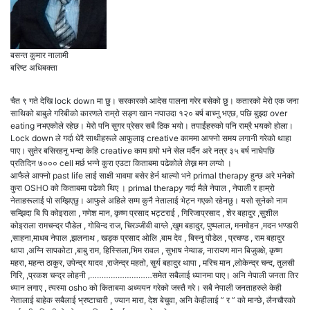
बसन्त कुमार नालामी
बरिष्ट अधिबक्ता
चैत ९ गते देखि lock down मा छु। सरकारको आदेस पालना गरेर बसेको छु। कतारको मेरो एक जना
साथिको बाबुले गरिबीको कारणले राम्रो सङ्ग खान नपाउदा १२० बर्ष बाच्नु भएछ, पछि बुझ्दा over
eating नभएकोले रहेछ। मेरो पनि सुगर प्रेसर सबै ठिक भयो। तपाईंहरुको पनि राम्रै भयको होला।
Lock down ले गर्दा धेरै साथीहरूले आफुलाइ creative काममा आफ्नो समय लगानी गरेको थाहा
पाए। सुतेर बसिरहनु भन्दा केहि creative काम गर्‍यो भने सेल मर्दैन अरे नत्र ३५ बर्ष नाघेपछि
प्रतिदिन ७००० cell मर्छ भन्ने कुरा एउटा किताबमा पढेकोले लेख्न मन लग्यो ।
आफैले आफ्नो past life लाई साक्षी भावमा बसेर हेर्न थाल्यो भने primal therapy हुन्छ अरे भनेको
कुरा OSHO को किताबमा पढेको थिए । primal therapy गर्दा मैले नेपाल , नेपाली र हाम्रो
नेताहरूलाई पो सम्झिएछु। आफुले अहिले सम्म कुनै नेतालाई भेट्न गएको रहेनछु। यसो सुनेको नाम
सम्झिदा बि पि कोइराला , गणेश मान, कृष्ण प्रसाद भट्टराई , गिरिजाप्रसाद , शेर बहादुर ,सुशील
कोइराला रामचन्द्र पौडेल , गोविन्द राज, चिरञ्जीवी वाग्ले ,खुम बहादुर, पुष्पलाल, मनमोहन ,मदन भण्डारी
,साहना,माधब नेपाल ,झलनाथ , खड्क प्रसाद ओलि ,बाम देव , बिस्नु पौडेल , प्रचण्ड , राम बहादुर
थापा ,अग्नि सापकोटा ,बाबु राम, हिस्सिला,भिम रावल , सुभाष नेम्वाङ, नारायण मान बिजुक्क्षे, कृष्ण
महरा, महन्त ठाकुर, उपेन्द्र यादव ,राजेन्द्र महतो, सुर्य बहादुर थापा , मरिच मान ,लोकेन्द्र चन्द, तुलसी
गिरि, ,प्रकश चन्द्र लोहनी ,………………………समेत सबैलाई ध्यानमा पाए। अनि नेपाली जनता तिर
ध्यान लगाए , त्यस्मा osho को किताबमा अध्ययन गरेको जस्तै गरे। सबै नेपाली जनताहरुले केही
नेतालाई बाहेक सबैलाई भ्रष्टाचारी , ज्यान मारा, देश बेचुवा, अनि केहीलाई ” र ” को मान्छे, लैनचौरको