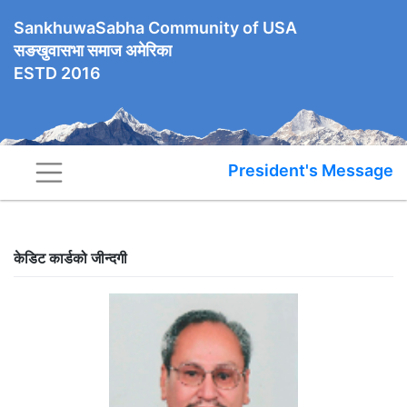
SankhuwaSabha Community of USA
सङखुवासभा समाज अमेरिका
ESTD 2016
President's Message
केडिट कार्डको जीन्दगी