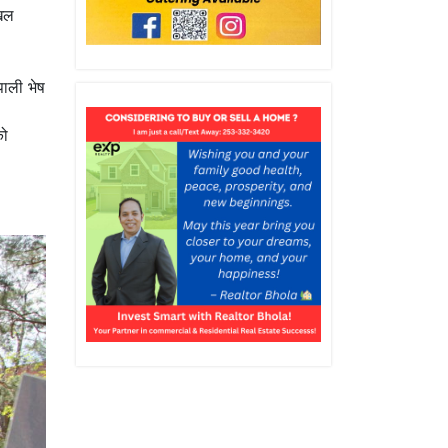
 खल
पाली भेष
ो