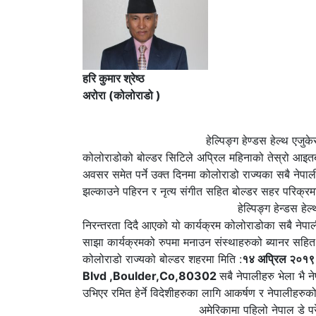
हरि कुमार श्रेष्ठ
अरोरा (कोलोराडो )
हेल्पिङ्ग हेण्डस हेल्थ एजुकेस यु एस ए को स
कोलोराडोको बोल्डर सिटिले अप्रिल महिनाको तेस्रो आइतब
अवसर समेत पर्ने उक्त दिनमा कोलोराडो राज्यका सबै नेपाली 
झल्काउने पहिरन र नृत्य संगीत सहित बोल्डर सहर परिक्रमा
हेल्पिङ्ग हेन्डस हेल्थ एजुकेस यु एस ए ले
निरन्तरता दिदै आएको यो कार्यक्रम कोलोराडोका सबै नेपाल
साझा कार्यक्रमको रुपमा मनाउन संस्थाहरुको ब्यानर सहि
कोलोराडो राज्यको बोल्डर शहरमा मिति :
१४ अप्रिल २०१९ (
Blvd ,Boulder,Co,80302
सबै नेपालीहरु भेला भै
उभिएर रमित हेर्ने विदेशीहरुका लागि आकर्षण र नेपालीहरु
अमेरिकामा पहिलो नेपाल डे परेट कोलोराडोको 