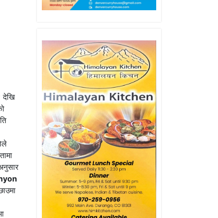
देखि
को
ृति
ले
नतामा
अनुसार
nyon
छाउमा
भा